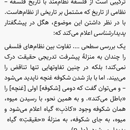
ترکیبی است از فلسفۀ نظام‌مند با تاریخ فلسفه –
نظامی از تاریخ که مشتمل بر تاریخی از نظام‌هاست.
با در نظر داشتن این موضوع، هگل در پیشگفتار
پدیدارشناسی
اعلام می‌کند که:‌
یک بررسی سطحی …. تفاوت بین نظام‌های فلسفی
را چندان به منزلۀ پیشرفت تدریجی حقیقت درک
نمی‌کند؛ بلکه در چنین تفاوتهایی تنها تناقض را
می‌بیند. اما با باز شدن شکوفه غنچه ناپدید می‌شود
– و می‌توان گفت که دومی [شکوفه] اولی [غنچه] را
«باطل می‌کند». و به همین نحو، با رسیدن میوه،
همان شکوفه وجود «کاذبِ» گیاه اعلام می‌شود و
میوه، به جای شکوفه، به منزلۀ «حقیقتِ» گیاه
پدیدار می‌شود. (p. ۱۰)