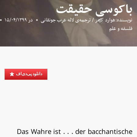
باکوسیِ حقیقت
نویسنده:هوارد کِینز / ترجمه‌ی لاله عرب جونقانی
•
در
۱۵/۰۴/۱۳۹۹
•
فلسفه و علم
دانلود پی‌دی‌اف
Das Wahre ist . . . der bacchantische