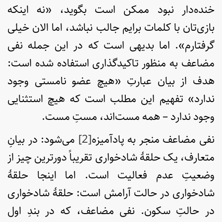
خنده‌دار نبود ممکن است بگوید، «نه اینکه
بازی‌تان با کلمات برایم جالب نباشد، اما الان خیلی
گرفتارم». اما بدیهی است که در این جمله نفی
مضاعف به منظور تاکیدگذاری استفاده شده است:
هدف از بیان عبارتِ «هیچ عضو نامستی وجود
ندارد» تفهیم این مطلب است که هیچ استثنایی
وجود ندارد – همه مست‌اند، مستِ مست.
نفی مضاعف منجر به پادآمیزه
[2]
می‌شود: در بیانِ
متعارف، یک حلقۀ شادخواری تقریباً دورترین چیز از
وضعیتِ عدم فعالیت است. اما اینجا حلقۀ
شادخواری در حالت آرامش است: حلقۀ شادخواری
در حالتِ سکون. نفی مضاعف، که در بندِ اول