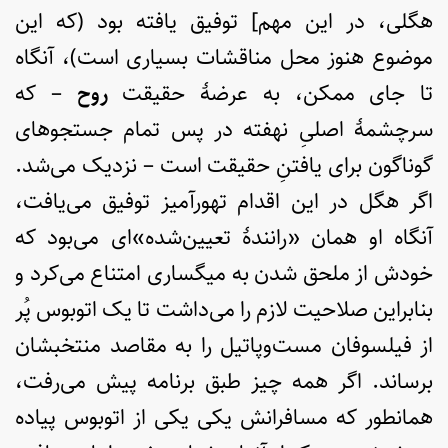
هگلی، در این مهم] توفیق یافته بود (که این
موضوع هنوز محل مناقشات بسیاری است)، آنگاه
تا جای ممکن، به عرضۀ حقیقت
روح
– که
سرچشمۀ اصلیِ نهفته در پس تمام جستجوهای
گوناگون برای یافتنِ حقیقت است – نزدیک می‌شد.
اگر هگل در این اقدام تهورآمیز توفیق می‌یافت،
آنگاه او همان «رانندۀ تعیین‌شده»ای می‌بود که
خودش از ملحق شدن به میگساری امتناع می‌کرد و
بنابراین صلاحیت لازم را می‌داشت تا یک اتوبوس پُر
از فیلسوفان مست‌وپاتیل را به مقاصد منتخبشان
برساند. اگر همه چیز طبق برنامه پیش می‌رفت،
همانطور که مسافرانش یکی یکی از اتوبوس پیاده