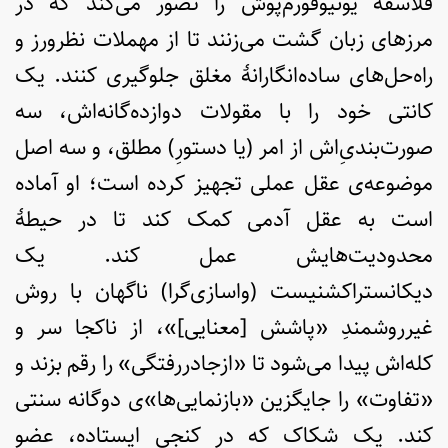
فلاسفۀ یونیوفورم‌پوش را تصور می‌کند که در
مرزهای زبان گشت می‌زنند تا از مهملات نظرورز و
راه‌حل‌های ساده‌انگارانۀ مغلق جلوگیری کنند. یک
کانتی خود را با مقولات دوازده‌گانه‌اش، سه
صورت‌بندیِ‌اش از امر (یا دستورِ) مطلق، و سه اصل
موضوعه‌ی عقل عملی تجهیز کرده است؛ او آماده
است به عقل آدمی کمک کند تا در حیطۀ
محدودیت‌هایش عمل کند. یک
دیکانستراکشنیست (واسازی‌گرا) ناگهان با روش
غیرروشمندِ «پاشش [معنایی]»، از ناکجا سر و
کله‌اش پیدا می‌شود تا «ازجادررفتگی» را رقم بزند و
«تفاوت» را جایگزین «بازنمایی‌ها»ی دوگانه سنتی
کند. یک شکاک که در کنجی ایستاده، عضو