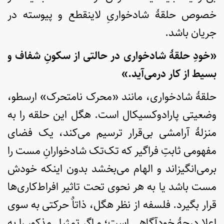
خصوص حلقۀ شادخواریِ لاینقطع و پیوسته در
جریان باشد.
«خودِ حلقۀ شادخواری در حالتی از سکونِ شفاف و
بسیط از کار درمی‌آید.»
حلقۀ شادخواری، مانند «محرک نامتحرک» ارسطو،
وضعیتی پارادوکسیکال است. هگل این حلقه را به
منزلۀ آرامشی بی‌قرار ترسیم می‌کند، یک فضای
مفهومی ثابتِ فراگیر که تک‌تک شادخوار‌انِ مست را
برمی‌انگیزاند و الهام می‌بخشد بدون اینکه خودش
مست باشد یا به هر نحوی تحت تاثیر افراط‌کاری‌ها
قرار بگیرد. فلسفه از نظر هگل، ذاتاٌ حرکتی به سوی
اعلا درجۀ خودآگاهی است؛ و اگر تمثیل مذکور را به