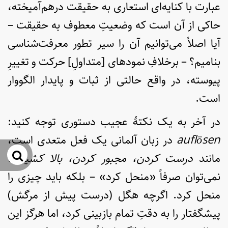
عبارت با کنایه‌ای استعاری به حقیقت درهم‌آمیخته،
حاکی از آن است که وضعیتِ معطوف به حقیقت –
آیا اصلاً می‌توانیم آن را سیر تطور معرفت‌شناسی
بنامیم؟ – برخلافِ نمودهای [متداولِ] حرکت و تغییرِ
پیوسته، در واقع حالتی از ثبات و پایدار الگووار
است.
در آخر به یک نکتۀ عجیب دستوری توجه کنید:
sen
ö
aufl
در زبان آلمانی یک فعل متعدی است،
جس
مانند
درست کردن، مجبور کردن، بالا کشیدن
.
نمی‌توان صرفاً «منحل کرد» – بلکه باید چیزی را
منحل کرد. اگرچه هگل (درست پیش از مرگش)
پیشگفتار را به دقتِ تمام بازبینی کرد، اما هرگز این