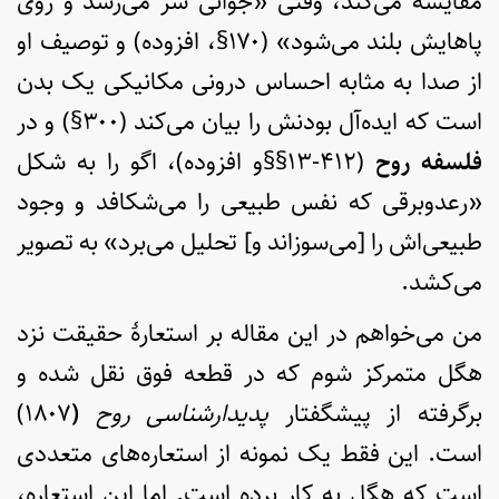
مقایسه می‌کند، وقتی «جوانی سر می‌رسد و روی
پاهایش بلند می‌شود» (۱۷۰§، افزوده) و توصیف او
از صدا به مثابه احساس درونی مکانیکی یک بدن
است که ایده‌آل بودنش را بیان می‌کند (۳۰۰§) و در
فلسفه روح
(۴۱۲-۱۳§§و افزوده)، اگو را به شکل
«رعدوبرقی که نفس طبیعی را می‌شکافد و وجود
طبیعی‌اش را [می‌سوزاند و] تحلیل می‌برد» به تصویر
می‌کشد.
من می‌خواهم در این مقاله بر استعارۀ حقیقت نزد
هگل متمرکز شوم که در قطعه فوق نقل شده و
برگرفته از پیشگفتار
پدیدار‌شناسی روح
(
۱۸۰۷)
است. این فقط یک نمونه از استعاره‌های متعددی
است که هگل به کار برده است. اما این استعاره،