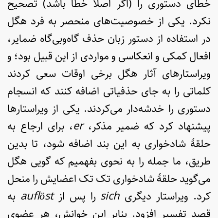
خطای دستوری را (اگر اصلاً خطا باشد) تصحیح
نکرد. یکی از خصوصیت‌های منحصر به فرد هگل
در استفاده از دستور زبان حذف گاه‌وبی‌گاه ضمایر،‌
افعال کمکی و انعکاسی و مواردی از این قبیل بود؛ و
ویراستارهای آثار هگل برخی اوقات سعی کردند
کلماتی را به جای حذفیاتی اضافه کنند که انسجام
دستوری را خدشه‌دار می‌کردند. یکی از ویراستارها
پیشنهاد کرد که ضمیر مذکر،
er
، برای ارجاع به
حلقۀ شادخواری به این بند اضافه شود، تا بدین
طریق، ما جمله را به نحوی بفهمیم که گویی هگل
می‌گوید حلقۀ شادخواری تک تک اعضایش را منحل
کرد. ویراستار دیگری
sich
را پس از
st
ö
aufl
به
قصدِ تفسیر افزود. بنابر این خوانش، هر عضوی