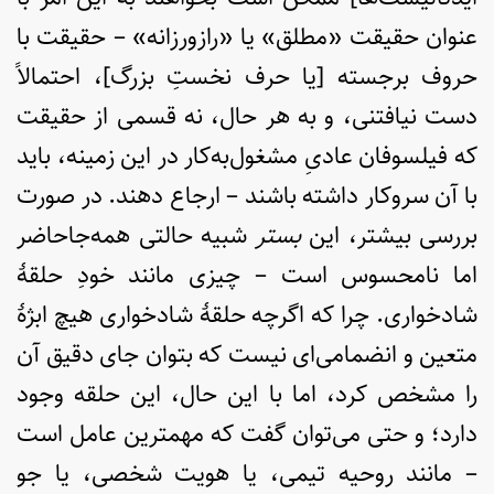
عنوان حقیقت «مطلق» یا «رازورزانه» – حقیقت با
حروف برجسته [یا حرف نخستِ بزرگ]، احتمالاً
دست نیافتنی، و به هر حال، نه قسمی از حقیقت
که فیلسوفان عادیِ مشغول‌به‌کار در این زمینه، باید
با آن سروکار داشته باشند – ارجاع دهند. در صورت
بررسی بیشتر، این
بستر
شبیه حالتی همه‌جاحاضر
اما نامحسوس است – چیزی مانند خودِ حلقۀ
شادخواری. چرا که اگرچه حلقۀ شادخواری هیچ ابژۀ
متعین و انضمامی‌ای نیست که بتوان جای دقیق آن
را مشخص کرد، اما با این حال، این حلقه وجود
دارد؛ و حتی می‌توان گفت که مهمترین عامل است
– مانند روحیه تیمی، یا هویت شخصی، یا جو