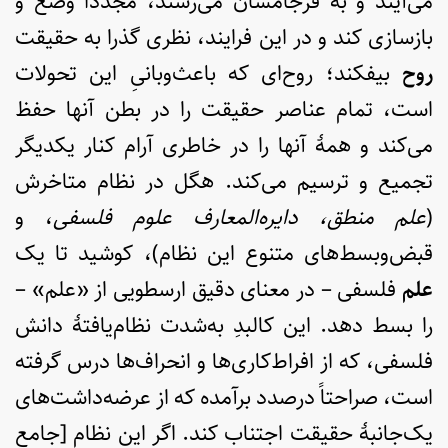
می‌آیند و به فرجامشان می‌رسند، مجدداً وضع و
بازسازی کند و در این فرایند، نظری گذرا به حقیقت
روح
بیفکند؛ روح‌ای که باعث‌وبانیِ این تحولات
است، تمام عناصر حقیقت را در بطن آنها حفظ
می‌کند و همۀ آنها را در خاطری آرام کنار یکدیگر
تجمیع و ترسیم می‌کند. هگل در نظام متاخرش
(
علم منطق، دایره‌المعارف علوم فلسفی
، و
قبض‌وبسط‌های متنوع این نظام)، کوشید تا یک
علم
فلسفی – در معنای دقیق ارسطویی از «علم» –
را بسط دهد. این کالبدِ به‌شدت نظام‌یافتۀ دانش
فلسفی، که از افراط‌کاری‌ها و انحراف‌ها درس گرفته
است، صراحتاً درصدد برآمده که از عرضه‌داشت‌های
یک‌جانبۀ حقیقت اجتناب کند. اگر این نظام [جامع