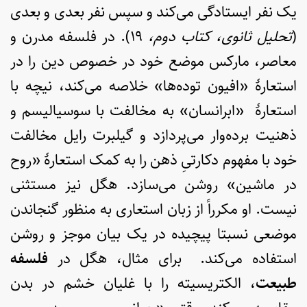
یک نفر ایستادگی می‌کند و سپس نفر بعدی و بعدی
(
تحلیل ثانوی، کتاب دوم،
۱۹). در فلسفه مدرن و
معاصر، مارکس موضع خود در خصوص دین را در
استعارۀ «افیون توده‌ها» خلاصه می‌کند، نیچه با
استعارۀ «ابرانسان» به مخالفت با سوسیالیسم و
ذهنیت برده‌وار می‌پردازد و گیلبرت رایل مخالفت
خود با مفهوم دکارتیِ ذهن را به کمک استعارۀ «روح
در ماشین» روشن می‌سازد. هگل نیز مستثنی
نیست. او مکرراً از زبان استعاری به منظور گنجاندن
موضعی نسبتا پیچیده در یک بیان موجز و روشن
استفاده می‌کند. برای مثال، هگل در
فلسفه
طبیعت
، الکتریسیته را با غلیان خشم در بدن