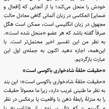
خودش را منحل می‌کند؛ یا از آنجایی که [افعال و
ضمایر] انعکاسی در زبان آلمانی گاهی معادل حالتِ
مجهول در زبان انگلیسی است، ممکن است هگل
صرفاً گفته باشد که هر عضو «منحل شده است».
به نظر من این تفسیر اخیر محتمل‌تر است. با
این‌همه، اجازه دهید اکنون به جمله‌ی اول این
عبارت بازگردیم.
«حقیقت حلقۀ شادخواری باکوسی‌ است»
«حقیقت حلقۀ شادخواری باکوسی است»: این بند
به نظر ما طنینی غریب دارد، زیرا ما معمولاً حقیقت
را به منزلۀ رابطۀ ذهن با واقعیت یا برعکس در نظر
می‌گیریم – که دالِ بر نوعی از «تناسب» یا