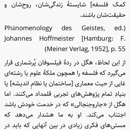
کمک فلسفه] شایستۀ زندگی‌شان، روح‌شان و
حقیقت‌شان باشند.
(Phӓnomenology des Geistes, ed.
Johannes Hoffmeister [Hamburg: F.
Meiner Verlag, 1952], p. 55)
از این لحاظ، هگل در ردۀ فیلسوفان پُرشماری قرار
می‌گیرد که فلسفه را همچون ملکۀ علوم یا رشته‌ای
غایی از حیث معماری [ساختمان یا نظامِ اندیشه] یا
بنیادِ تمام پژوهش‌های تجربی قلمداد می‌کنند. اما
هگل از «جاروجنجالی» که در خدمت خودش باشد
اجتناب می‌کند. او به ما هشدار می‌دهد که
مستی‌های فکری زیادی در بین آنهایی که باید در