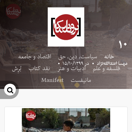
۱۰
خانه
سیاست، دین، حق
اقتصاد و جامعه
مهسا اسدالله‌نژاد
•
در
۱۵/۱۰/۱۳۹۹
•
فلسفه و علم
ادبیات و هنر
نقد کتاب
بُرِش
مانیفست
Manifest
جس