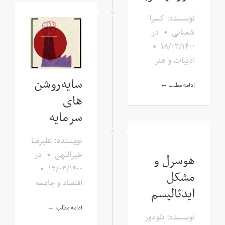
نویسنده: کسرا
شعبانی
•
در
•
۱۸/۰۳/۱۴۰۰
ادبیات و هنر
سایه‌روشن‌
ادامه مطلب ←
های
سرمایه
نویسنده: علیرضا
خیراللهی
•
در
هوسرل و
•
۱۳/۰۳/۱۴۰۰
مشکل
اقتصاد و جامعه
ایدئالیسم
ادامه مطلب ←
نویسنده: تئودور