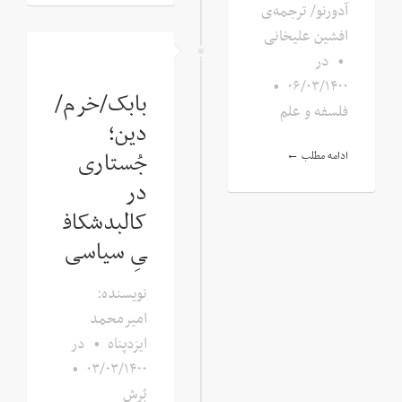
آدورنو/ ترجمه‌ی
افشین علیخانی
•
در
•
۰۶/۰۳/۱۴۰۰
بابک/خرم/
فلسفه و علم
دین؛
جُستاری
ادامه مطلب ←
در
کالبدشکاف
یِ سیاسی
نویسنده:
امیرمحمد
ایزدپناه
•
در
•
۰۳/۰۳/۱۴۰۰
بُرِش