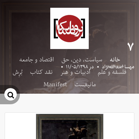
۷
خانه
سیاست، دین، حق
اقتصاد و جامعه
مهسا اسدالله‌نژاد
•
در
۱۱/۰۵/۱۳۹۸
•
فلسفه و علم
ادبیات و هنر
نقد کتاب
بُرِش
مانیفست
Manifest
جس