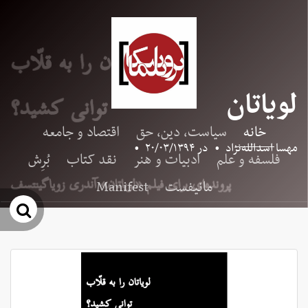
لویاتان
خانه
سیاست، دین، حق
اقتصاد و جامعه
مهسا اسدالله‌نژاد
•
در
۲۰/۰۳/۱۳۹۴
•
فلسفه و علم
ادبیات و هنر
نقد کتاب
بُرِش
مانیفست
Manifest
جس