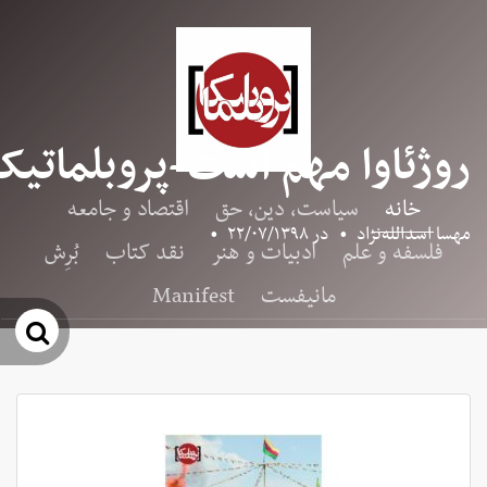
روژئاوا مهم است-پروبلماتیکا
خانه
سیاست، دین، حق
اقتصاد و جامعه
مهسا اسدالله‌نژاد
•
در
۲۲/۰۷/۱۳۹۸
•
فلسفه و علم
ادبیات و هنر
نقد کتاب
بُرِش
مانیفست
Manifest
جس