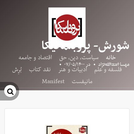
شورش- پروبلماتیکا
خانه
سیاست، دین، حق
اقتصاد و جامعه
مهسا اسدالله‌نژاد
•
در
۰۷/۰۵/۱۴۰۰
•
فلسفه و علم
ادبیات و هنر
نقد کتاب
بُرِش
مانیفست
Manifest
جس