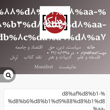
%۸۸%d۸%b۱%d۸%aa-
۸%b۳%d۸%b۳%d۸%aa-
db%۸c%da%a۹%d۸%a۷
خانه
سیاست، دین، حق
اقتصاد و جامعه
مهسا اسدالله‌نژاد
•
در
۲۲/۰۸/۱۳۹۵
•
فلسفه و علم
ادبیات و هنر
نقد کتاب
بُرِش
مانیفست
Manifest
جس
%d8%af%d8%b1-
%d8%b6%d8%b1%d9%88%d8%b1%d8
%aa-