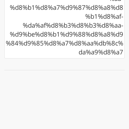
%d8%b1%d8%a7%d9%87%d8%a8%d8
%b1%d8%af-
%da%af%d8%b3%d8%b3%d8%aa-
%d9%be%d8%b1%d9%88%d8%a8%d9
%84%d9%85%d8%a7%d8%aa%db%8c%
da%a9%d8%a7