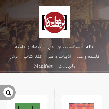
خانه
سیاست، دین، حق
اقتصاد و جامعه
فلسفه و علم
ادبیات و هنر
نقد کتاب
بُرِش
مانیفست
Manifest
جس