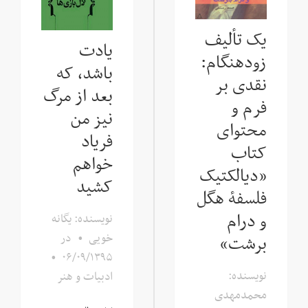
یک تألیف
یادت
زودهنگام:
باشد، که
نقدی بر
بعد از مرگ
فرم و
نیز من
محتوای
فریاد
کتاب
خواهم
«دیالکتیک
کشید
فلسفۀ هگل
و درام
نویسنده: یگانه
خویی
•
در
برشت»
•
۰۶/۰۹/۱۳۹۵
نویسنده:
ادبیات و هنر
محمدمهدی