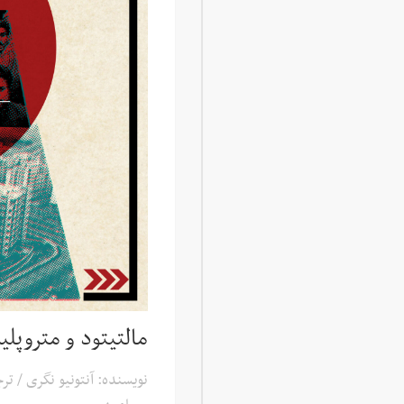
مالتیتود و متروپل
نویسنده: آنتونیو نگری / ت