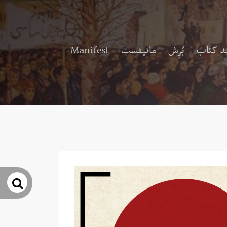
د کتاب
بُرِش
مانیفست
Manifest
جس