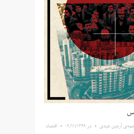
یس
رجمه‌ی آرمین عیدی
•
در
۰۶/۱۱/۱۳۹۹
•
اقتصاد