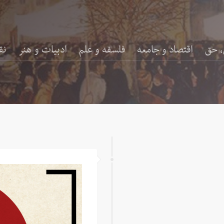
، حق
اقتصاد و جامعه
فلسفه و علم
ادبیات و هنر
نق