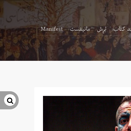
د کتاب
بُرِش
مانیفست
Manifest
جس