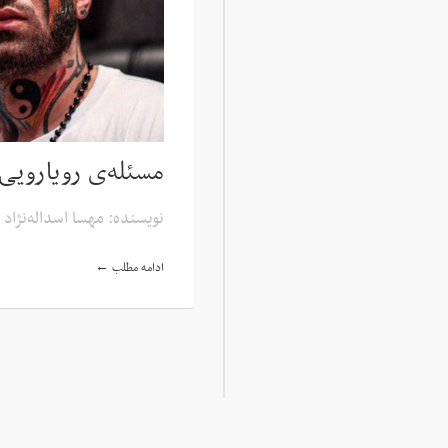
مسئله‌ی رویارویی
نویسنده: مهسا اسداله‌نژاد
ادامه مطلب ←