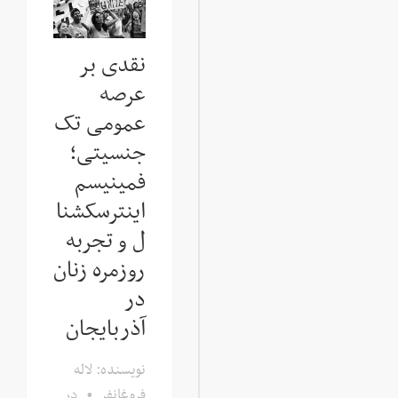
نقدی بر
عرصه
عمومی تک
جنسیتی؛
فمینیسم
اینترسکشنا
ل و تجربه
روزمره زنان
در
آذربایجان
نویسنده: لاله
فروغانفر
•
در