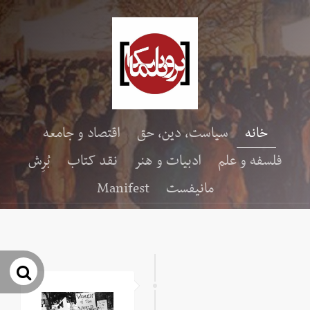
خانه
سیاست، دین، حق
اقتصاد و جامعه
فلسفه و علم
ادبیات و هنر
نقد کتاب
بُرِش
مانیفست
Manifest
جس