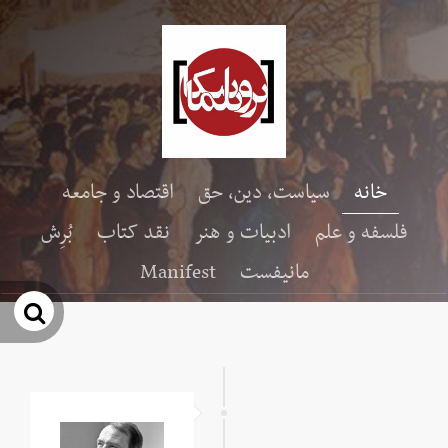
خانه
سیاست، دین، حق
اقتصاد و جامعه
فلسفه و علم
ادبیات و هنر
نقد کتاب
بُرِش
مانیفست
Manifest
جس