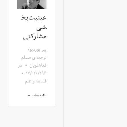
عینیت‌بخ
شی
مشارکتی
پیر بوردیو/
ترجمه‌ی مسلم
قماشلویان
•
در
•
۱۷/۰۲/۱۳۹۶
فلسفه و علم
ادامه مطلب ←