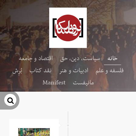
خانه
سیاست، دین، حق
اقتصاد و جامعه
فلسفه و علم
ادبیات و هنر
نقد کتاب
بُرِش
مانیفست
Manifest
جس