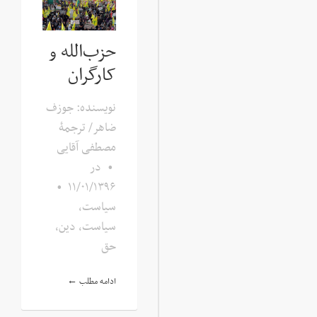
حزب‌الله و
کارگران
نویسنده: جوزف
ضاهر/ ترجمۀ
مصطفی آقایی
•
در
•
۱۱/۰۱/۱۳۹۶
سیاست
,
سیاست، دین،
حق
ادامه مطلب ←