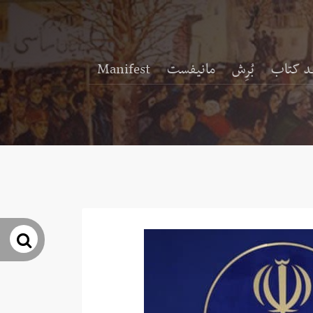
د کتاب
بُرِش
مانیفست
Manifest
جس