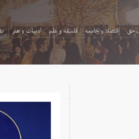
، حق
اقتصاد و جامعه
فلسفه و علم
ادبیات و هنر
نق