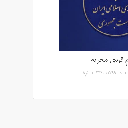
ِ قوه‌ی مجریه
•
در
۲۳/۱۰/۱۳۹۹
•
بُرِش