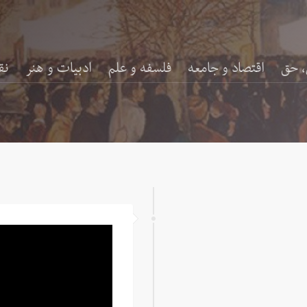
، حق
اقتصاد و جامعه
فلسفه و علم
ادبیات و هنر
نق