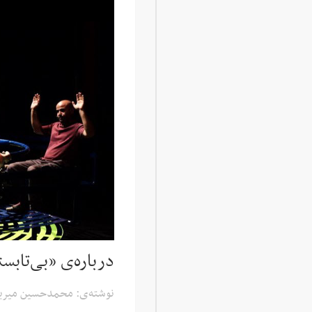
درباره‌ی «بی‌تابست
نوشته‌ی: محمدحسین میرباب