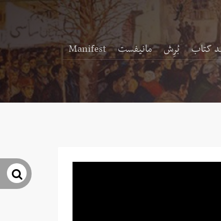
د کتاب
بُرِش
مانیفست
Manifest
جس