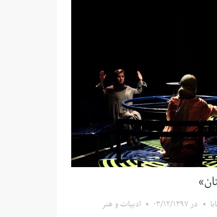
ان»
ا
•
در
۰۳/۱۲/۱۳۹۷
•
ادبیات و هنر