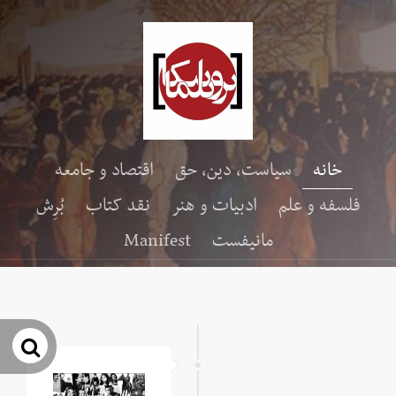
خانه
سیاست، دین، حق
اقتصاد و جامعه
فلسفه و علم
ادبیات و هنر
نقد کتاب
بُرِش
مانیفست
Manifest
جس