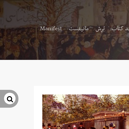
د کتاب
بُرِش
مانیفست
Manifest
جس