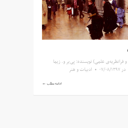
و فرانظریه‌ی علمی) نویسنده: پی‌یر و. زیما
در
۰۷/۰۸/۱۳۹۷
•
ادبیات و هنر
ادامه مطلب ←