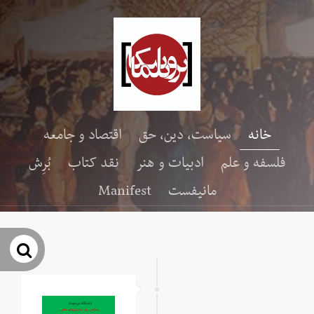
خانه
سیاست، دین، حق
اقتصاد و جامعه
فلسفه و علم
ادبیات و هنر
نقد کتاب
بُرِش
مانیفست
Manifest
جس