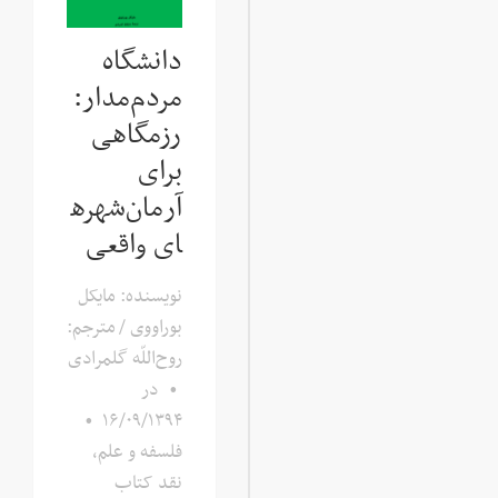
دانشگاه
مردم‌مدار:
رزمگاهی
برای
آرمان‌شهره
ای واقعی
نویسنده: مایکل
بوراووی / مترجم:
روح‌اللّه گلمرادی
•
در
•
۱۶/۰۹/۱۳۹۴
فلسفه و علم
,
نقد کتاب