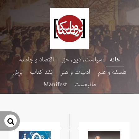
خانه
سیاست، دین، حق
اقتصاد و جامعه
فلسفه و علم
ادبیات و هنر
نقد کتاب
بُرِش
مانیفست
Manifest
جس