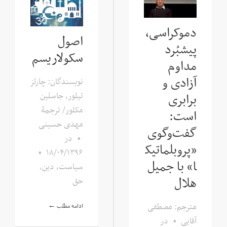
دموکراسی،
اصول
پیشبُرد
سکولاریسم
مداوم
آزادی و
نویسندگان: چارلز
تیلور، جاسلین
برابری
مکلور/ ترجمۀ
است:
مهدی حسینی
گفت‌وگوی
•
در
«پروبلماتیک
•
۱۸/۰۴/۱۳۹۶
ا» با جمیل
سیاست، دین،
هلال
حق
مترجم: مصطفی
ادامه مطلب ←
آقایی
•
در