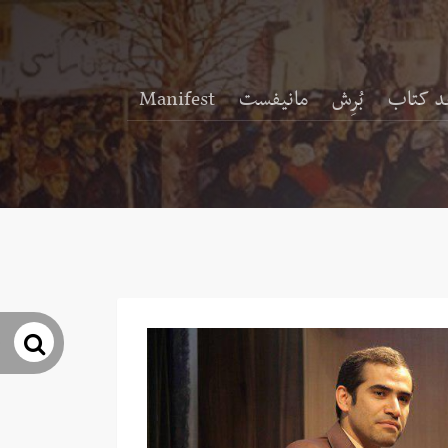
د کتاب
بُرِش
مانیفست
Manifest
جس