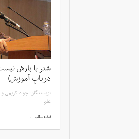
شتر با بارش نیست
دربابِ آموزش)
نویسندگان: جواد کریمی و 
علم
ادامه مطلب ←