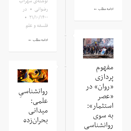
نوشته‌ی سهراب
رضوانی
•
در
ادامه مطلب ←
•
۲۱/۱۰/۱۴۰۰
فلسفه و علم
ادامه مطلب ←
مفهوم
پردازی
«روان» در
روانشناسیِ
«عصر
علمی:
استثمار»:
میدانی
به سوی
بحران‌زده
روانشناسی