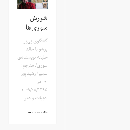
شورش
سوری‌ها
گفتگوی پی‌یر
پوشو با خالد
خلیفه نویسنده‌ی
سوری/ مترجم:
سمیرا رشیدپور
•
در
•
۰۹/۰۸/۱۳۹۵
ادبیات و هنر
ادامه مطلب ←