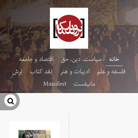
خانه
سیاست، دین، حق
اقتصاد و جامعه
فلسفه و علم
ادبیات و هنر
نقد کتاب
بُرِش
مانیفست
Manifest
جس