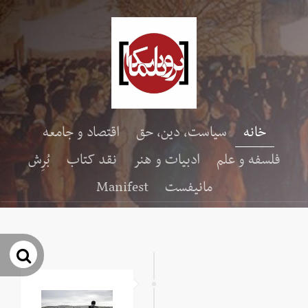
خانه
سیاست، دین، حق
اقتصاد و جامعه
فلسفه و علم
ادبیات و هنر
نقد کتاب
بُرِش
مانیفست
Manifest
جس