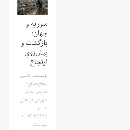
سوریه و
جهان:
بازگشت و
پیش‌رَویِ
ارتجاع
نویسنده: یاسین
الحاج صالح /
مترجم: عباس
شهرابی فراهانی
•
در
•
۰۶/۰۶/۱۳۹۵
سیاست
,