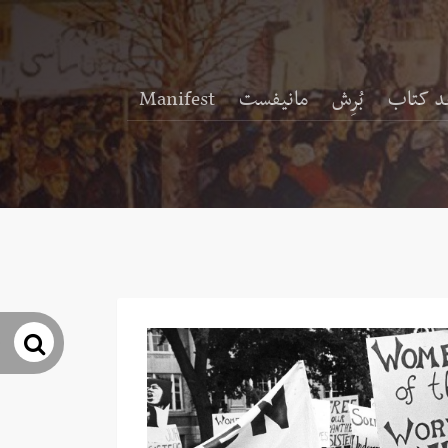
د کتاب
بُرِش
مانیفست
Manifest
جس