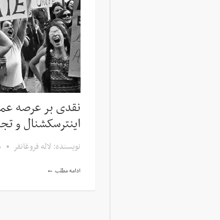
نقدی بر عرصه عم
اینترسکشنال و تجر
نویسنده: لاله فروغانفر
•
د
ادامه مطلب ←