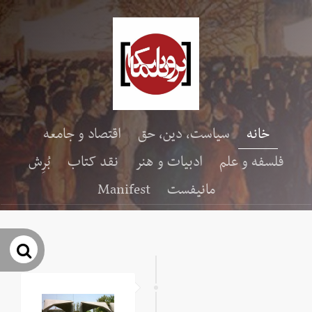
خانه
سیاست، دین، حق
اقتصاد و جامعه
فلسفه و علم
ادبیات و هنر
نقد کتاب
بُرِش
مانیفست
Manifest
جس