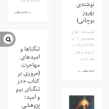
ادبیات و هنر
نوشته‌ی
بهروز
ادامه مطلب ←
بوچانی)
نویسنده: کاوان
محمدپور
•
در
جس
•
۲۸/۱۲/۱۳۹۸
تنگناها و
ادبیات و هنر
,
امیدهای
نقد کتاب
مهاجرت
(مروری بر
ادامه مطلب ←
کتاب «در
تنگنای بیم
و امید:
پژوهشی