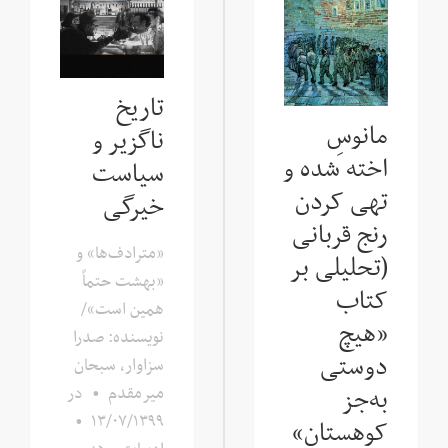
تاریخ
مانوسِ
ناگزیر و
اخته شده‌ و
سیاست
تهی کردن
خیرگی
رنج قربانی
«مترادف‌ها» و
(تحلیلی بر
«بهشت حتماً
کتاب
همین است»/
«هیچ
نویسنده: صدرا
دوستی
سزاوار، سبحان
میرمقدم
•
در
به‌جز
•
۱۳/۰۷/۱۳۹۹
کوهستان»