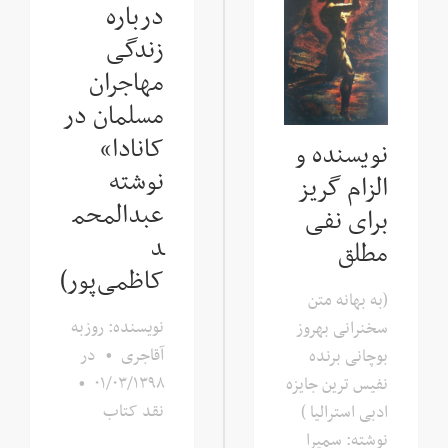
درباره
زندگی
مهاجران
مسلمان در
کانادا»
نویسنده و
نوشته
الزام گریز
عبدالمحم
برای نفی
د
مطلق
کاظمی‌پور)
(به بهانه متن
نویسنده: روزبه
سخنرانی بهروز
آقاجری
•
در
بوچانی برنده
•
۰۱/۰۳/۱۳۹۸
نفیس ترین جایزه
نقد کتاب
ادبی استرالیا )
نوشته: سمیرا