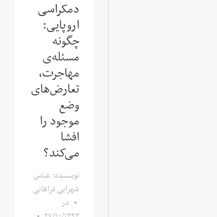
دمکراسی
اروپایی:
چگونه
مسئله‌ی
مهاجرت،
تعارض‌های
وضع
موجود را
افشا
می‌کند؟
نویسنده: عباس
شهرابی فراهانی
•
در
•
۲۷/۱۰/۱۳۹۳