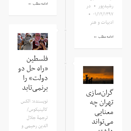
ادامه مطلب ←
رشیدپور
•
در
•
۰۱/۱۲/۱۳۹۷
ادبیات و هنر
ادامه مطلب ←
فلسطین
«راه حل دو
دولت» را
برنمی‌تابد
گران‌سازی
تهران چه
نویسنده: الکس
کالینیکوس/
معنایی
ترجمۀ جلال
می‌تواند
الدین رحیمی و