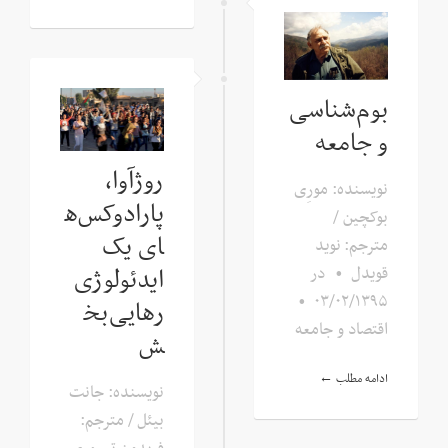
بوم‌شناسی
و جامعه
روژآوا،
نویسنده: مورِی
پارادوکس‌ه
بوکچین /
ای یک
مترجم: نوید
ایدئولوژی
قویدل
•
در
•
۰۳/۰۲/۱۳۹۵
رهایی‌بخ
اقتصاد و جامعه
ش
ادامه مطلب ←
نویسنده: جانت
بیئل / مترجم: