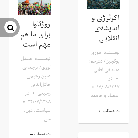
اکولوژی و
روژئاوا
اندیشه‌ی
جس
برای ما هم
انقلابی
مهم است
نویسنده: موری
نویسنده: میشل
بوکچین/ مترجم:
لووی/ ترجمه‌ی
مصطفی آقایی
مبین رحیمی،
•
در
جلال‌الدین
•
۱۷/۰۸/۱۳۹۷
رحیمی
•
در
اقتصاد و جامعه
•
۲۲/۰۷/۱۳۹۸
سیاست، دین،
ادامه مطلب ←
حق
ادامه مطلب ←