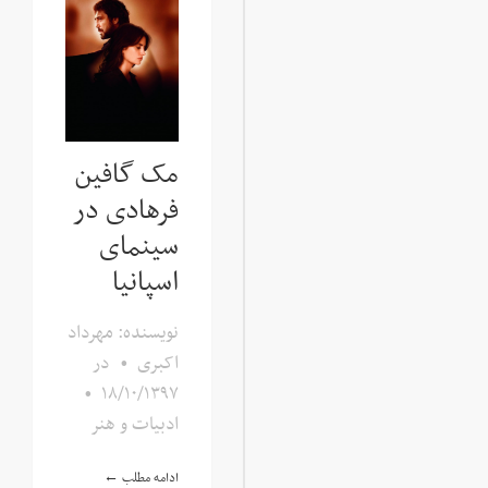
مک گافین
فرهادی در
سینمای
اسپانیا
نویسنده: مهرداد
اکبری
•
در
•
۱۸/۱۰/۱۳۹۷
ادبیات و هنر
ادامه مطلب ←