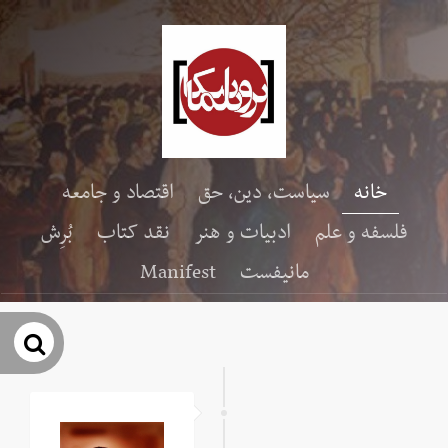
خانه
سیاست، دین، حق
اقتصاد و جامعه
فلسفه و علم
ادبیات و هنر
نقد کتاب
بُرِش
مانیفست
Manifest
جس