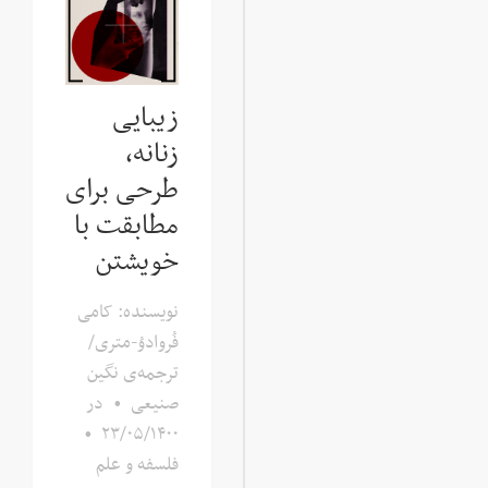
زیبایی
زنانه،
طرحی برای
مطابقت با
خویشتن
نویسنده: کامی
فُروادوُ-متری/
ترجمه‌ی نگین
صنیعی
•
در
•
۲۳/۰۵/۱۴۰۰
فلسفه و علم