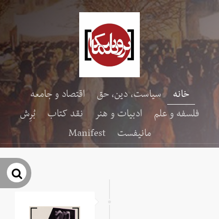
خانه
سیاست، دین، حق
اقتصاد و جامعه
فلسفه و علم
ادبیات و هنر
نقد کتاب
بُرِش
مانیفست
Manifest
جس