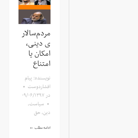
مردم‌سالار
ی دینی،
امکان یا
امتناع
نویسنده: پیام
افشاردوست
•
در
۰۹/۰۶/۱۳۹۷
•
سیاست،
دین، حق
ادامه مطلب ←