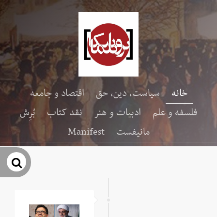
خانه
سیاست، دین، حق
اقتصاد و جامعه
فلسفه و علم
ادبیات و هنر
نقد کتاب
بُرِش
مانیفست
Manifest
جس