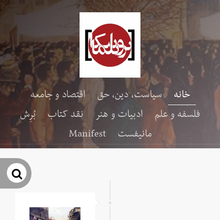
خانه
سیاست، دین، حق
اقتصاد و جامعه
فلسفه و علم
ادبیات و هنر
نقد کتاب
بُرِش
مانیفست
Manifest
جس