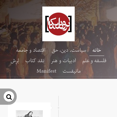
خانه
سیاست، دین، حق
اقتصاد و جامعه
فلسفه و علم
ادبیات و هنر
نقد کتاب
بُرِش
مانیفست
Manifest
جس