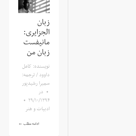
زبان
الجزایری:
مانیفست
زبان من
نویسنده: کامل
داوود / ترجمه:
سمیرا رشیدپور
•
در
•
۲۹/۱۰/۱۳۹۴
ادبیات و هنر
ادامه مطلب ←