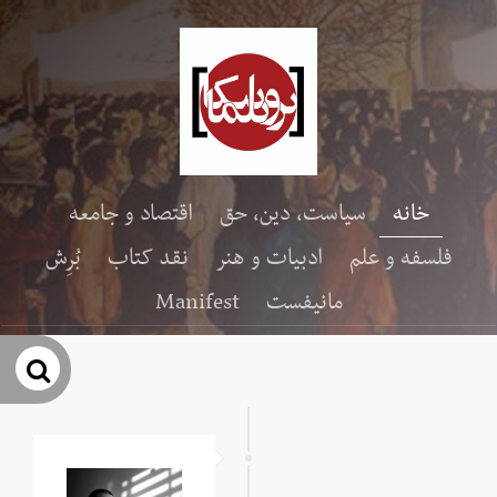
خانه
سیاست، دین، حق
اقتصاد و جامعه
فلسفه و علم
ادبیات و هنر
نقد کتاب
بُرِش
مانیفست
Manifest
جس