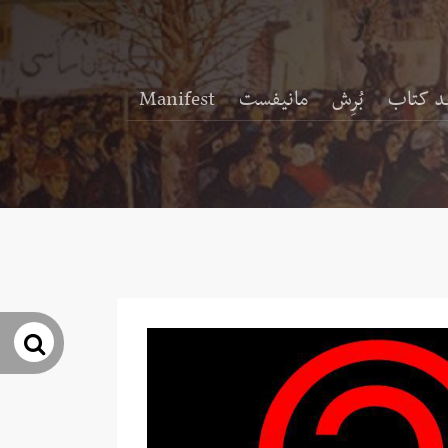
د کتاب
بُرِش
مانیفست
Manifest
جس