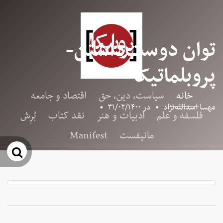
توان دوست‌داشتن-
پروبلماتیکا
خانه
سیاست، دین، حق
اقتصاد و جامعه
مهسا اسدالله‌نژاد
•
در
۳۱/۰۲/۱۴۰۰
•
فلسفه و علم
ادبیات و هنر
نقد کتاب
بُرِش
مانیفست
Manifest
جس