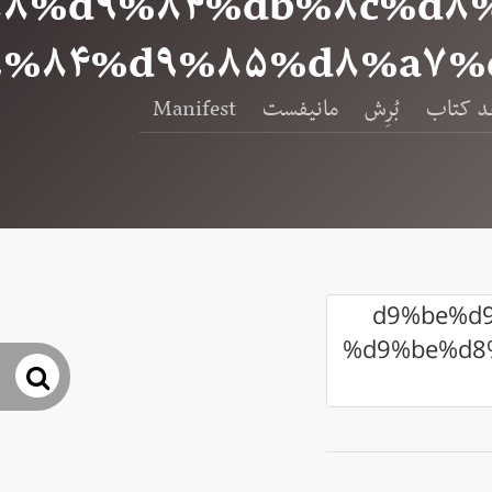
%۸۸%d۹%۸۴%db%۸c%d۸
۹%۸۴%d۹%۸۵%d۸%a۷%
د کتاب
بُرِش
مانیفست
Manifest
%d9%be%
%d9%be%d8
جس