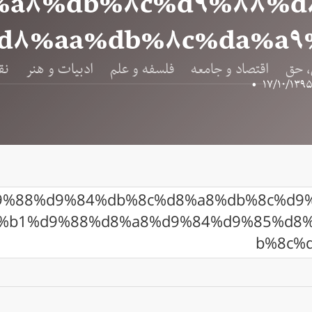
%a۸%db%۸c%d۹%۸۸%d
d۸%aa%db%۸c%da%a۹
، حق
اقتصاد و جامعه
فلسفه و علم
ادبیات و هنر
نق
•
۱۷/۱۰/۱۳۹
d9%88%d9%84%db%8c%d8%a8%db%8c%d9
%b1%d9%88%d8%a8%d9%84%d9%85%d8%
b%8c%