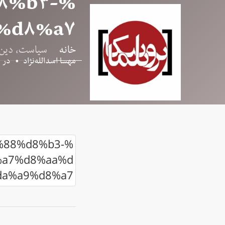
۸%b۳-
%d۸%a۷
خانه
سیاست، دین
مهسا اسدالله‌نژاد
•
در
۵
%88%d8%b3-
a7%d8%aa%d
da%a9%d8%a7