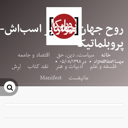
روح جهان سوار بر اسب‌اش-
پروبلماتیکا
خانه
سیاست، دین، حق
اقتصاد و جامعه
مهسا اسدالله‌نژاد
•
در
۰۵/۰۸/۱۳۹۸
•
فلسفه و علم
ادبیات و هنر
نقد کتاب
بُرِش
مانیفست
Manifest
جس