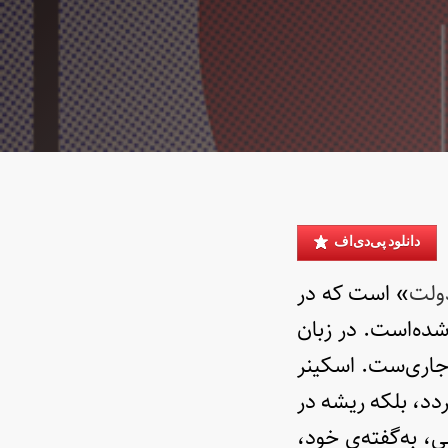
دانلود پی‌دی‌اف
دولت
» است که در
اد شده‌است. در زبان
ی به قدرِ کفایت سردرگمی در معادل‌گذاریِ State و Government جاری‌ست. اسکینر
ردد، بلکه ریشه در
ی، به‌گفته‌ی خود،