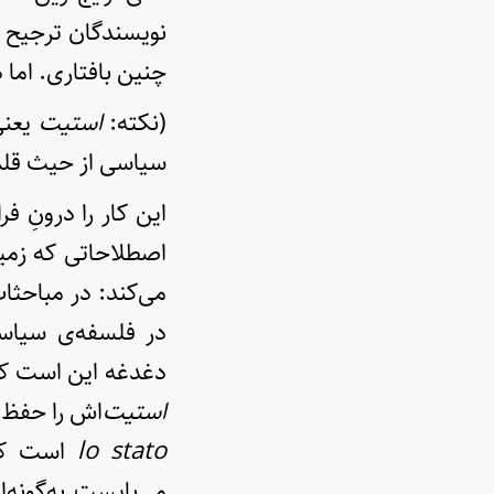
نویسندگان ترجیح م
چنین بافتاری. اما
(نکته:
استیت
یعن
سیاسی از حیث قلمر
این کار را درونِ ف
اصطلاحاتی که زمین
می‌کند: در مباحثا
دغدغه این است که
استیت
‌اش را حفظ 
lo stato
است که 