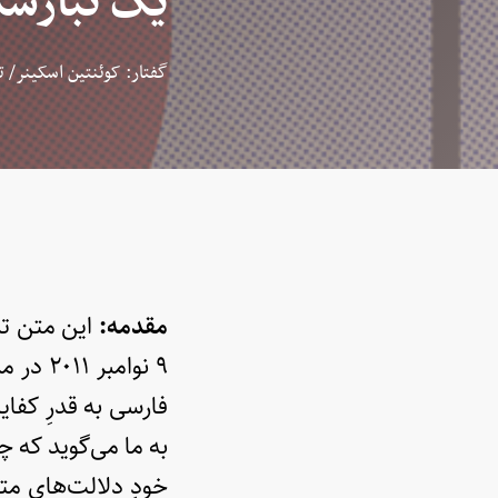
یک تبارشن
گفتار: کوئنتین اسکینر/ ت
مقدمه:
این متن ترج
۹ نوام
به ما می‌گوید که چ
خودِ دلالت‌هایِ مت