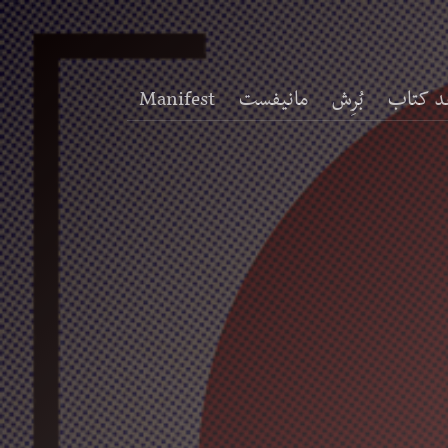
د کتاب
بُرِش
مانیفست
Manifest