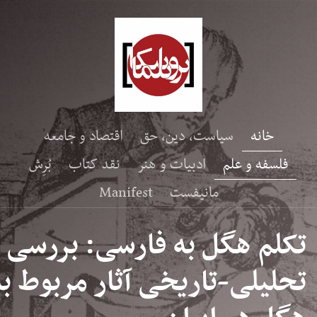
خانه
سیاست، دین، حق
اقتصاد و جامعه
فلسفه و علم
ادبیات و هنر
نقد کتاب
بُرِش
مانیفست
Manifest
تکلم هگل به فارسی: بررسی
تحلیلی-تاریخی آثار مربوط به