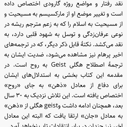
نقد رفتار و مواضع روژه گارودی اختصاص داده
است و تغییر موضع او از مارکسیسم به مسیحیت و
از مسیحیت به اسلام را که به زعم مترجم ریشه در
نوعی عرفان‌زدگی و توسل به شهود قلبی دارد، به
نقد می‌کشد. نکتۀ قابل ذکر دیگر، که در ترجمه‌های
اخیر پرهام نیز مشاهده می‌شود، ضدیت ایشان به
ترجمۀ اصطلاح هگلی Geist به روح است. در
مقدمه این کتاب بخشی به استدلال‌های ایشان
برای دفاع از معادل «ذهن» به جای «روح»
اختصاص یافته است. این تلاش نزدیک به ۳۰ سال
بعد، همچنان ادامه داشت وgeist هگلی از «ذهن»
به معادل «جان» ارتقا یافت که البته این معادل
اخیر نیز چندان در برابر انتقادات تاب نخواهد آورد.