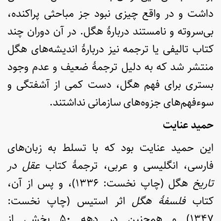
داشت و در واقع چیزی نبود جز مباحثی پراکنده،
بی‌سروته و نامستند دربارۀ هگل. در آن دوران چند
کتاب تالیفی یا ترجمه نیز دربارۀ اندیشه‌های هگل
منتشر شد که به دلیل ترجمۀ ضعیف و عدم وجود
بستری برای فهم هگل، دست کمی از آشفتگی و
سوءفهم‌های جزوه‌های سازمانی نداشتند.
حمید عنایت
این حمید عنایت بود که با تسلط به زبان‌های
فارسی، انگلیسی و عربی، ترجمۀ کتاب
عقل در
تاریخ
هگل (چاپ نخست: ۱۳۳۶)، و پس از آن،
کتاب
فلسفۀ هگل
اثر استیس (چاپ نخست:
۱۳۴۷) و همچنین در دهه ۵۰ بخشی از