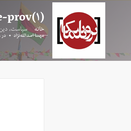
e-prov(۱)
خانه
سیاست، دین
مهسا اسدالله‌نژاد
•
در
۸