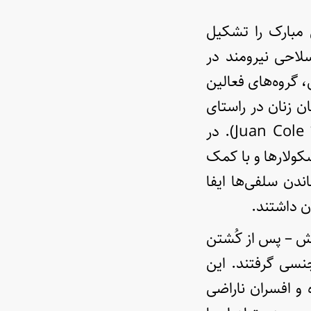
اب ۲۰۱۱ مصر علیه حُسنی مبارک را تشکیل
احی نیرومند در
 گروه‌های فعالین
ن زنان در راستای
افزایش سهم زنان در قانون اساسی مصر مبارزه کردند (بنگرید به Juan Cole ۲۰۱۴). در
کولارها و با کمک
دن سلفی‌ها ایفا
عش – پس از کُشتن
نسی گرفتند. این
ه و افسران ناراضی