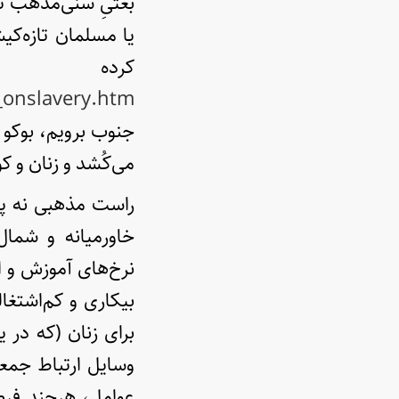
بعثیِ سنی‌مذهب تش
یا مسلمان تازه‌ک
کرده
s_onslavery.htm
جنوب برویم، بوکو
می‌کُشد و زنان و کو
راست مذهبی نه پد
خاورمیانه و شمال 
بیکاری و کم‌اشتغال
برای زنان (که در ی
وسایل ارتباط جمعی
عوامل، هرچند فرصت‌