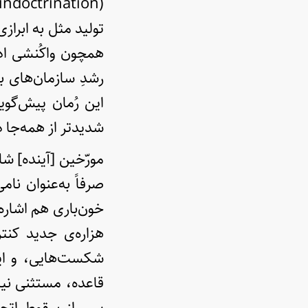
رشدِ سازمان‌های ب
این رُمان پیش‌گویا
شدیدتر از همه‌جا 
مورّخین [آینده] ش
صرفاً به‌عنوان نا
خون‌باری هم اشاره 
هزاره‌ی جدید کن
شکست‌هایی، و این
قاعده، مستثنی نیس
پس از سقوط اتحاد