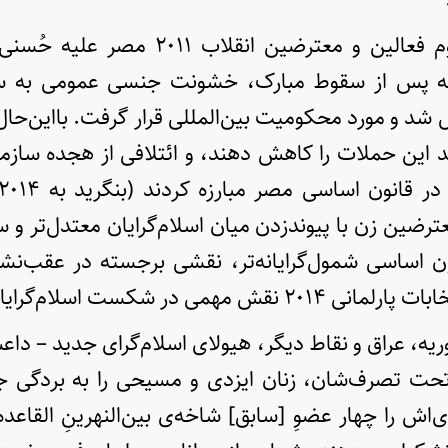
زنان حدود یک‌سوم فعالین و معترضین انقل
سطه پس از سقوط مبارک، خشونت جنسی عمومی به سل
 شد و مورد محکومیت بین‌المللی قرار گرفت. بااین‌حال،
 این حملات را کاهش دهند، و ائتلافی از هجده سازما
ترضین زن با پیوندزدن میان اسلام‌گرایان معتدل‌تر و س
ن اساسی شمول‌گرایانه‌تر، نقشی برجسته در عقب‌نشان
مهمی در شکست اسلام‌گرایان داشتند.
وریه، عراق و نقاط دیگر، هیولای اسلام‌گرای جدید – دا
حت تصرف‌شان، زنان ایزدی و مسیحی را به بردگی ج
‌اش را چهار عضوِ [سابق] شاخه‌ی بین‌النهرینِ القاعد