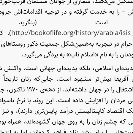
کیل می‌دهند، شماری از جوانان مسلمان فریب‌خورده 
یش – را به خدمت گرفته و در توجیه اقدامات‌اش جزو
 است (بنگرید
http://bookoflife.org/history/arabia/isi
). ک
 حرام در نیجریه به‌همین‌شکل جمعیت ذکور روستاهای
دنان را به نام «اسلام ناب» به بردگی می‌گیرد.
یده‌ای اسلامی، بلکه پدیده‌ای جهانی است. واکنش شد
آفریقا بیش‌تر مشهود است، جایی‌که زنان تاریخاً ی
نرخ‌های آموزش و اشتغال را در جها
ی مردان را افزایش داده است. این روند با نرخ باسواد
ک اقتصاد کاپیتالیستی درآمد پایین‌تری دارند)، و نیز 
 که چشم زنان را به روی جهان گشوده‌اند، همراه بو
هایی را برای رشد زنان فراهم کرده‌اند، اما به ازدواج