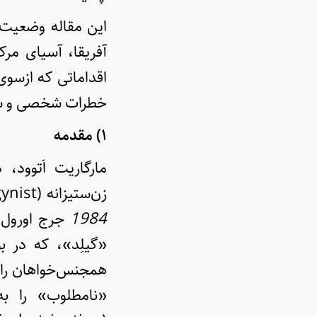
این مقاله وضعیت 
آفریقا، آسیای مرک
اقداماتی که ازسوی
خطرات شخصی و سیا
۱) مقدمه
مارگاریت اَتوود، 
زن‌ستیزانه (misogynist) که تحت حکمرانیِ مردان بنیادگرا بود، کابوس‌های آینده‌نگرانه‌ی
1984
جرج اورول
«گیلِد»، که در 
همجنس‌خواهان را ت
«نامطلوب» را به 