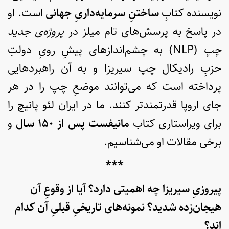
نویسنده کتابِ
ساختنِ سرمایه‌داریِ جهانی
است. او
در پاسخ به پرسش‌های تام میلز در
پروژه‌ی جدید
چپ
(NLP) به چشم‌اندازهای پیشِ رویِ دولتِ
حزبِ رادیکال چپ سیریزا و به آن‌ راهبردهایی
پرداخته است که می‌توانند موضعِ چپ را در هر
جای اروپا قدرتمندتر کنند. ما در ایران لئو پانیچ را
برای ویراستاری کتاب
مانیفست پس از ۱۵۰ سال
و
برخی مقالات او می‌شناسیم.
***
پیروزیِ سیریزا چه اهمیتی دارد؟ آیا از وقوعِ آن
هیجان‌زده شدید؟ نمونه‌های تاریخیِ قبلیِ آن کدام
اند؟