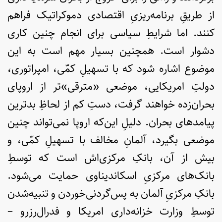
از طریقِ برنامه‌ریزیِ اقتصادی دموکراتیک فراهم
کنند. اما شرایطِ سیاسی برای انجام چنین کاری
دشوار است. همچنین بسیار مهم است به این
موضوع اشاره شود که با تسهیلِ کمّی، امپراتوری،
دولتِ امریکایی، موضعی «مترقی‌»تر از اروپای
بحران‌زده خواهند گرفت، دستِ کم از لحاظِ بدترین
پیامدهای بحران. دلیلِ این‌که اروپا نمی‌تواند چنین
موضعی بگیرد، آلمانِ مخالف با تسهیلِ کمّی، و
بیش از آن، بانکِ مرکزی‌اش است که توسطِ
بانک‌های مرکزیِ اسکاندیناوی حمایت می‌شود.
بانکِ مرکزیِ آلمان به پس‌گردنی‌خوردن و تنبیه‌شدن
توسطِ وزارت خزانه‌داری امریکا و فدرال‌رزرو –