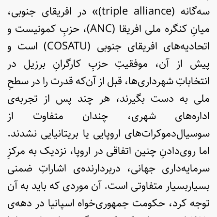
سه‌گانه (triple alliance)» در افریقای جنوبی،
میانِ کنگره ملی افریقا (ANC)، حزبِ کمونیست و
اتحادیه‌های افریقای جنوبی (COSATU) است و
پیش از آن، موفقیتِ حزبِ کارگرانِ برزیل در
انتخاباتِ شهرداری‌ها، قبل از آن‌که قدرت را در سطحِ
ملی به دست بگیرند، هر چند پس از تجربه‌ی
اداره‌های شهری، چندان متفاوت از
سوسیال‌دموکرات‌های اروپایی یا بریتانیایی نشدند.
اما روی‌دادنِ چنین اتفاقی در اروپا، نزدیک به مرکزِ
سرمایه‌داری جهانی، دربردارنده‌ی اشاراتِ ضمنی
بسیاربسیار متفاوتی است. آن موردی که باید به آن
توجه کرد، حکومت جمهوری‌خواه اسپانیا در دهه‌ی