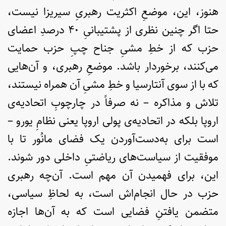
هنوز، این، موضعِ اکثریت رهبریِ سیریزا نیست،
حتا اگر چنین نظری از پشتیبانیِ ۴۰ درصدِ اعضای
حزب که از خطِ مشیِ جناح چپِ حزب حمایت
می‌کنند، برخوردار باشد. موضعِ رهبری، و آن‌هایی
که با از سوی آنتارسیا و خطِ مشیِ آن همراه نیستند،
تلاش‌ و مذاکره – نه صرفاً در چارچوبِ اتحادیه‌ی
اروپا بلکه در اتحادیه‌ی پولی اروپا یعنی نظامِ یورو –
است برای به‌دست‌آوردن یک فضای مانُور تا با
موفقیت از سیاست‌های ریاضتیِ داخلی دور شوند.
این، برای فهمیدن آن مهم است. آن‌چه رهبری
حزب در حال انجام‌اش است، به لحاظِ سیاسی،
متضمن یافتنِ فضایی است که به آن‌ها اجازه