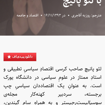
با لئو پانیچ
مترجم: روزبه آقاجری
•
در
۱۶/۱۱/۱۳۹۳
•
اقتصاد و جامعه
دانلود پی‌دی‌اف
لئو پانیچ صاحب کرسی اقتصادِ سیاسیِ تطبیقی و
استادِ ممتاز در علومِ سیاسی در دانشگاه یورک
است. به عنوانِ یک اقتصاددان سیاسیِ چپ
برجسته، سردبیر کهنه‌کار مجله‌ی
سوسیالیست‌رجیستر
و به همراهِ سام گیندین،