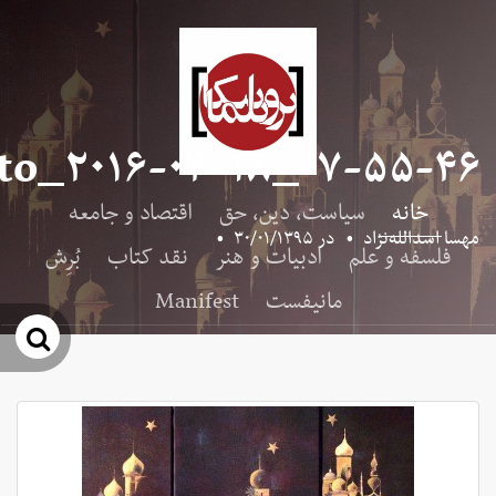
to_۲۰۱۶-۰۴-۱۸_۰۷-۵۵-۴۶
خانه
سیاست، دین، حق
اقتصاد و جامعه
مهسا اسدالله‌نژاد
•
در
۳۰/۰۱/۱۳۹۵
•
فلسفه و علم
ادبیات و هنر
نقد کتاب
بُرِش
مانیفست
Manifest
جس