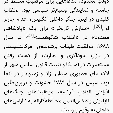
دولتِ محدود، مدعاهایی برای موقعیتِ مسلط در
جامعه و نمایندگی وسیع‌تر سیاسی بود. لحظاتِ
کلیدی در اینجا جنگِ داخلی انگلیس، اعدام چارلز
[26]
اول
، «سازش تاریخی» برای یک «پادشاهی
[27]
محدود» در «انقلاب شکوهمند»
در سال
۱۶۸۸، موفقیت طبقات برشونده‌ی مرکانتیلیستی
در بازار، سوداگری و تجارت، از دست رفتن
مستعمرات در آمریکا و تثبیت قانون اساسی ملهم از
لاک برای جمهوری مردان آزاد و زمین‌دار در آنجا
بود. سپس در سال ۱۷۸۹ خشونت و برابری‌طلبی
افراطیِ انقلابِ فرانسه، موفقیت‌های جنگ‌های
ناپلئونی و عکس‌العمل محافظه‌کارانه به ناآرامی‌های
داخلی به وقوع پیوست.