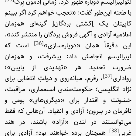
نئولیبرالیسم دوباره ظهور کرد. زمانی اِدمون بِرک
با طعنه این‌طور گفت: «تعجب خواهم کرد اگر ببینم
کاپیتان یک ]کشتی بردگان[ گینه‌ای هم‌زمان
اعلامیه آزادی و آگهی فروش بردگان را منتشر کند».
[36]
این دقیقاً همان «دوپاره‌سازی»
است که
لیبرالیسم انجامش داد: پیشرفت، و هم‌زمان
ضرورت تحدید هر «تهدیدی از پایین»؛
[37]
رواداری
، رفرم، میانه‌روی و دولتِ انتخابی برای
نژاد انگلیسی؛ حکومت‌مندی استعماری، مراقبت،
خشونت و اقتدار برای «دیگری‌های» بومی و
نافرمان در بیرون؛ آزادی و انقیاد. آن‌هایی که فقط
می‌توانستند در لندن «آزاد» باشند، در هند
[38]
غربی
همچنان برده خواهند بود؛ آزادی برای