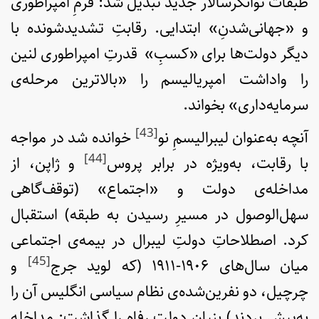
طبقات توانگر‌سالار جدید تبدیل شد: فُرمِ امپراطوری
و «جهانی‌شدنِ» ابتدایی. رقابتِ تشدید‌شونده با
دیگر دولت‌ها برای «کسبِ» قدرتِ امپراطوری لنین
را واداشت امپریالیسم را «بالاترین مرحله‌ی
سرمایه‌داری» بخواند.
[43]
آنچه به‌عنوان لیبرالیسمِ نو
خوانده شد در مواجه
[44]
با رقابت، به‌ویژه در برابر پروس
و ژاپن، از
مداخله‌ی دولت و «اجتماع» (توقف‌گاهی
سهل‌الوصول در مسیرِ رسیدن به طبقه) استقبال
کرد. اصطلاحاتِ دولتِ لیبرال در بیمه‌ی اجتماعی
[45]
میان سال‌های ۱۹۰۶-۱۹۱۱ (که لوید جرج
و
چرچیل، دو نفرین‌شده‌ی نظام سیاسی انگلیس آن را
به‌پیش بردند) بنیانِ دولت رفاه را گذاشت: مداخله