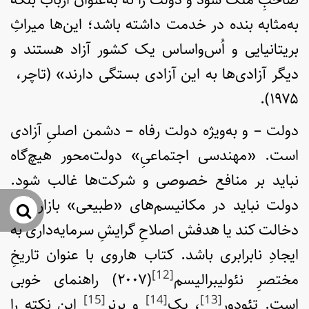
به‌مثابه بنده در خدمت داشته باشد؛ این‌ها میراثِ
بریتانیایی و اُس‌واساس یک کشور آزاد هستند و
دیگر آزادی‌ها به این آزادی بستگی دارند» (تاچر،
۱۹۷۵).
دولت – و به‌ویژه دولت رفاه – دشمن اصلیِ آزادی
است. «مهندسی اجتماعیِ» دولت‌محور هیچ‌گاه
نباید بر منافع خصوصی و شرکت‌ها غالب شود.
دولت نباید در مکانیسم‌های «طبیعی» بازار آزاد
جس
دخالت کند یا هدفش اصلاحِ گرایشِ سرمایه‌داری به
ایجادِ نابرابری باشد. کتاب هاروی با عنوان تاریخِ
[12]
مختصرِ نئولیبرالیسم
(۲۰۰۷) راهنمای خوبی
[15]
[14]
[13]
است. تئودور
، پِک
و بِرِنِر
این نکته را