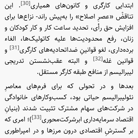
[30]
ابتدایی کارگری و کانون‌های همیاری
. این
تناقضْ «عصرِ اصلاح» را به‌پیش راند- نزاع‌ها برای
افزایش حق رأی، تحدید ساعت کار و کار کودکان و
زنان، رفع محدودیت‌ها علیه کاتولیک‌ها، الغاء
[31]
برده‌داری، لغو قوانینِ ضد‌اتحادیه‌های کارگری
و
[32]
قوانین غله
و البته عقب‌نشستن تدریجی
لیبرالیسم از منافع طبقه کارگر مستقل.
بعدها و در تحولی که برای فرم‌های معاصرِ
نئولیبرالیسم حیاتی بود، کسب‌وکارهای خانوادگی
در شرکت‌های سهام مشترک تثبیت شدند (بنیانِ
[33]
اقتصاد سرمایه‌داری ابرشرکت‌محوری
)؛ امری که
بر گسترشِ اقتصادی درون مرزها و در امپراطوری