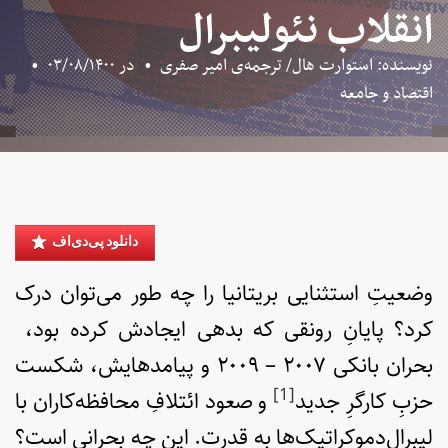
انقلاب نئولیبرال
نویسنده: استوارت هال/ ترجمه‌ی امیر صفری
•
در
۰۳/۰۸/۱۴۰۰
•
اقتصاد و جامعه
دانلود پی‌دی‌اف
وضعیتِ استثنایی بریتانیا را چه طور می‌توان درک
کرد؟ پایانِ رونقی که بدهی ایجادش کرده بود،
بحران بانکی ۲۰۰۷ – ۲۰۰۹ و پیامدهایش، شکست
[1]
حزبِ کارگرِ جدید
و صعود ائتلافِ محافظه‌کاران با
لیبرال‌دموکراتیک‌ها به قدرت. این چه بحرانی است؟