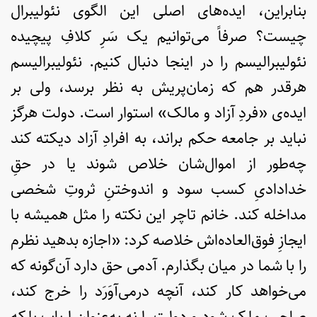
بنابراین، ایده‌های اصلی این الگوی نئولیبرال
چیست؟ صرفاً می‌توانیم یک سَرِ کلافِ پیچیده
نئولیبرالیسم را در اینجا دنبال کنیم. نئولیبرالیسم
هرقدر هم که زمان‌پریش به نظر برسد، ولی بر
ایده‌ی «فردِ آزاد و مالک» استوار است. دولت هرگز
نباید بر جامعه حکم براند، به افرادِ آزاد دیکته کند
چه‌طور از اموال‌شان خلاص شوند یا در حقِ
خدادادیِ کسب سود و اندوختنِ ثروتِ شخصی
مداخله کند. خانم تاچر این نکته را مثل همیشه با
ایجازِ فوق‌العاده‌اش خلاصه کرد: «اجازه بدهید نظرم
را با شما در میان بگذارم. آدمی حق دارد آن‌گونه که
می‌خواهد کار کند، آنچه درمی‌آوَرَد را خرج کند،
صاحبِ ملک شود و دولت را نه به‌عنوان ارباب بلکه