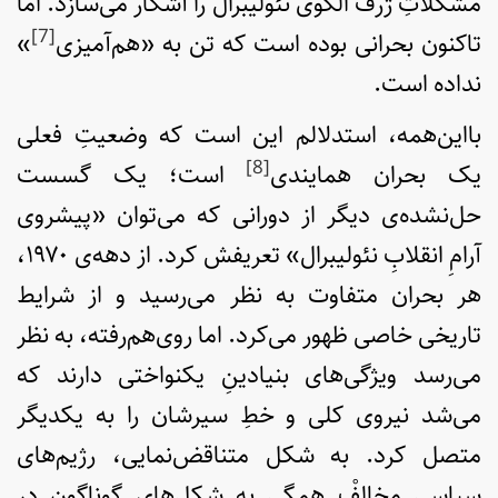
مشکلاتِ ژرف الگوی نئولیبرال را آشکار می‌سازد. اما
[7]
تاکنون بحرانی بوده است که تن به «هم‌آمیزی
»
نداده است.
بااین‌همه، استدلالم این است که وضعیتِ فعلی
[8]
یک بحران همایندی
است؛ یک گسست
حل‌نشده‌ی دیگر از دورانی که می‌توان «پیشروی
آرامِ انقلابِ نئولیبرال» تعریفش کرد. از دهه‌ی ۱۹۷۰،
هر بحران متفاوت به نظر می‌رسید و از شرایط
تاریخی خاصی ظهور می‌کرد. اما روی‌هم‌رفته، به نظر
می‌رسد ویژگی‌های بنیادینِ یکنواختی دارند که
می‌شد نیروی کلی و خطِ سیرشان را به یکدیگر
متصل کرد. به شکل متناقض‌نمایی، رژیم‌های
سیاسی مخالفْ همگی به شکل‌های گوناگون در