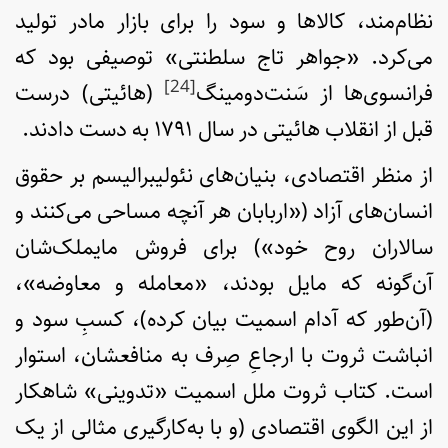
نظام‌مند، کالاها و سود را برای بازار مادر تولید
می‌کرد. «جواهر تاج سلطنتی» توصیفی بود که
[24]
فرانسوی‌ها از سَنت‌دومینگ
(هائیتی) درست
قبل از انقلاب هائیتی در سال ۱۷۹۱ به دست دادند.
از منظر اقتصادی، بنیان‌های نئولیبرالیسم بر حقوق
انسان‌های آزاد («اربابان هر آنچه مساحی می‌کنند و
سالاران روح خود») برای فروش مایملک‌شان
آن‌گونه که مایل بودند، «معامله و معاوضه»،
(آن‌طور که آدام اسمیت بیان کرده)، کسبِ سود و
انباشت ثروت با ارجاعِ صِرف به منافعشان، استوار
است. کتاب ثروت ملل اسمیت «تدوینی» شاهکار
از این الگوی اقتصادی (و با به‌کارگیری مثالی از یک