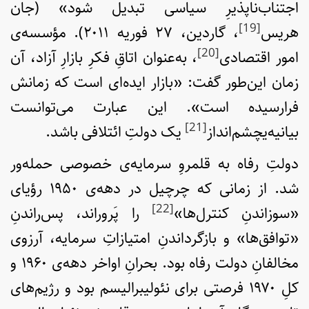
اجتناب‌ناپذیرِ سیاسی تبدیل شود» (جان
[19]
هریس
، گاردین، ۲۷ فوریه ۲۰۱۱). مؤسسه‌ی
[20]
امور اقتصادی
، به‌عنوان اتاقِ فکرِ بازارِ آزاد، آن
زمان این‌طور گفت: «بازار ایده‌ای است که زمانش
فرارسیده است». این عبارت می‌توانست
[21]
بیانیه‌‎یچشم‌انداز
یک دولتِ ائتلافی باشد.
دولتِ رفاه به قلمروِ سرمایه‌ی خصوصی حمله‌ور
شد. از زمانی که چرچیل در دهه‌ی ۱۹۵۰ رؤیای
[22]
«سوزاندنِ کنترل‌ها»
را پَروراند، پس‌راندنِ
«توافق‌ها» و بازگرداندنِ امتیازاتِ سرمایه، آرزوی
مخالفانِ دولت رفاه بود. بحرانِ اواخر دهه‌ی ۱۹۶۰ و
کلِ ۱۹۷۰ فرصتی برای نئولیبرالیسم بود و رژیم‌های