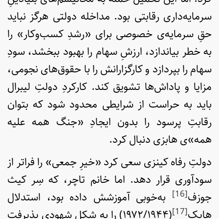
سرمایه‌داری رقابتی بود. مداخله دولتی هرگز نباید
حقِ سرمایه‌ی خصوصی برای «رشدِ کسب‌وکار» را
به خطر بیاندازد، ارزشِ سهام را بهبود ببخشد، سودِ
سهام را بپردازد و کارگزارانش را با حقوق‌های نجومی،
مزایا و پاداش‌ها تشویق کند. کارکردِ دولتِ لیبرال
باید به حراست از شرایطی محدود شود که بتوان
رقابتِ پرسود را بدون ایجادِ «جنگ همه علیه
همه»ی هابزی دنبال کرد.
دولتِ رفاه کینزی سعی کرد «خیرِ جمعی» را فراتر از
سودآوری قرار دهد. اما خانم تاچر، که سِر کیث
[16]
جوزف
به‌خوبی آموزشش داده بود، استدلال
[17]
هایک
(۱۹۷۲/۱۹۴۴) را به شکلِ شهودی پذیرفت