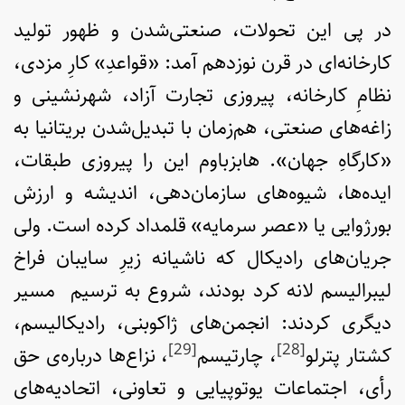
در پی این تحولات، صنعتی‌شدن و ظهور تولید
کارخانه‌ای در قرن نوزدهم آمد: «قواعدِ» کارِ مزدی،
نظامِ کارخانه، پیروزی تجارت آزاد، شهرنشینی و
زاغه‌های صنعتی، هم‌زمان با تبدیل‌شدن بریتانیا به
«کارگاهِ جهان». هابزباوم این را پیروزی طبقات،
ایده‌ها، شیوه‌های سازمان‌دهی، اندیشه و ارزش
بورژوایی یا «عصر سرمایه» قلمداد کرده است. ولی
جریان‌های رادیکال که ناشیانه زیرِ سایبان فراخ
لیبرالیسم لانه کرد بودند، شروع به ترسیم مسیر
دیگری کردند: انجمن‌های ژاکوبنی، رادیکالیسم،
[29]
[28]
کشتار پترلو
، چارتیسم
، نزاع‌ها درباره‌ی حق
رأی، اجتماعات یوتوپیایی و تعاونی، اتحادیه‌های