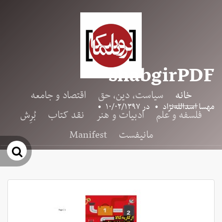
shabgirPDF
خانه
سیاست، دین، حق
اقتصاد و جامعه
مهسا اسدالله‌نژاد
•
در
۱۰/۰۲/۱۳۹۷
•
فلسفه و علم
ادبیات و هنر
نقد کتاب
بُرِش
مانیفست
Manifest
جس