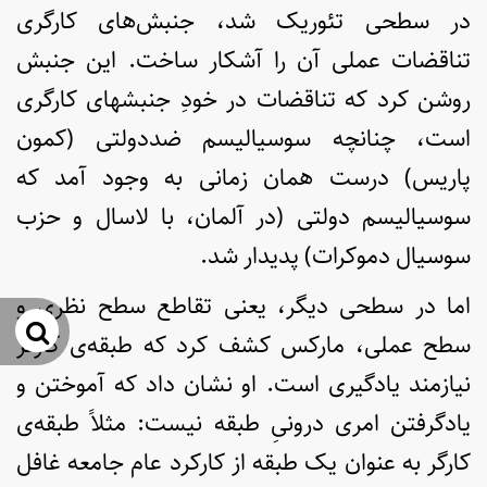
در سطحی تئوریک شد، جنبش‌های کارگری
تناقضات عملی آن را آشکار ساخت. این جنبش
روشن کرد که تناقضات در خودِ جنبش­های کارگری
است، چنانچه سوسیالیسم ضددولتی (کمون
پاریس) درست همان زمانی به وجود آمد که
سوسیالیسم دولتی (در آلمان، با لاسال و حزب
سوسیال دموکرات) پدیدار شد.
اما در سطحی دیگر، یعنی تقاطع سطح نظری و
جس
سطح عملی، مارکس کشف کرد که طبقه‌ی کارگر
نیازمند یادگیری است. او نشان داد که آموختن و
یادگرفتن امری درونیِ طبقه نیست: مثلاً طبقه‌ی
کارگر به عنوان یک طبقه از کارکرد عام جامعه غافل