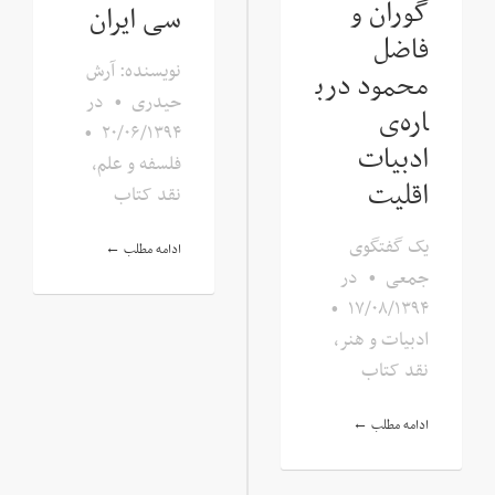
گوران و
سی ایران
فاضل
نویسنده: آرش
محمود درب
حیدری
•
در
اره‌ی
•
۲۰/۰۶/۱۳۹۴
ادبیات
فلسفه و علم
,
اقلیت
نقد کتاب
یک گفتگوی
ادامه مطلب ←
جمعی
•
در
•
۱۷/۰۸/۱۳۹۴
ادبیات و هنر
,
نقد کتاب
ادامه مطلب ←