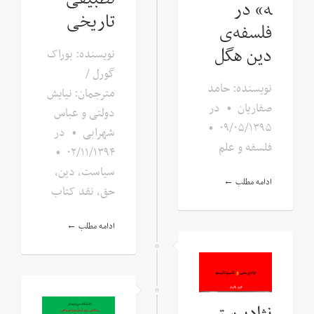
ه» در
تاریخی
فلسفه‌ی
دین هگل
نویسنده: بوراک
گورل /
نویسنده: حامد
مترجمان: نیایش
صفاریان
•
در
دولتی و عباس
•
۰۹/۰۵/۱۳۹۵
شهرابی
•
در
فلسفه و علم
•
۰۲/۱۱/۱۳۹۴
سیاست، دین،
ادامه مطلب ←
حق
,
نقد کتاب
ادامه مطلب ←