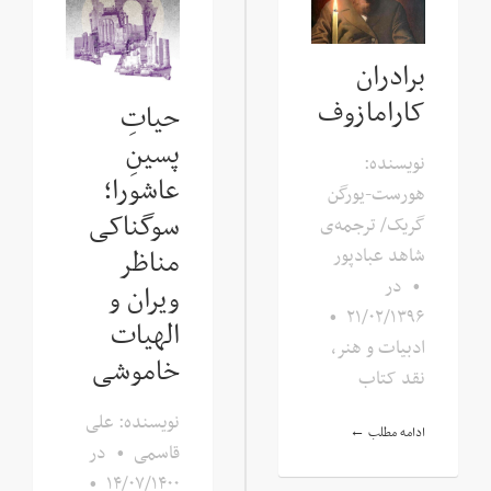
برادران
کارامازوف
حیاتِ
پسینِ
نویسنده:
عاشورا؛
هورست-یورگن
سوگناکی
گریک/ ترجمه‌ی
مناظر
شاهد عبادپور
•
در
ویران و
•
۲۱/۰۲/۱۳۹۶
الهیات
ادبیات و هنر
,
خاموشی
نقد کتاب
نویسنده: علی
ادامه مطلب ←
قاسمی
•
در
•
۱۴/۰۷/۱۴۰۰