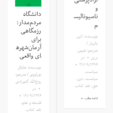
نژادپرستی
و
دانشگاه
ناسیونالیس
مردم‌مدار:
م
رزمگاهی
نویسنده: اتین
برای
بالیبار /
آرمان‌شهره
مترجم: هیمن
ای واقعی
برین
•
در
•
۲۷/۰۹/۱۳۹۴
نویسنده: مایکل
سیاست
,
بوراووی / مترجم:
سیاست، دین،
روح‌اللّه گلمرادی
حق
,
نقد کتاب
•
در
•
۱۶/۰۹/۱۳۹۴
ادامه مطلب ←
فلسفه و علم
,
نقد کتاب